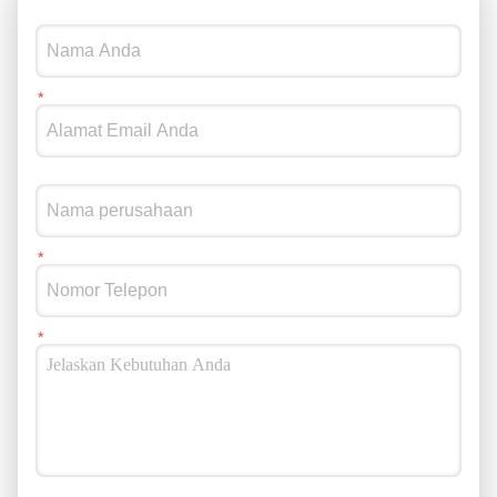
Apakah Desain Kotak Plastik Sesuai dengan Persyaratan
Rantai Pasok Anda? Tidak semua desain kotak plastik cocok
untuk setiap industri. Sebelum membeli, pembeli harus
mempertimbangkan: Dimensi produk Persyaratan pemuatan
Metode transportasi Kondisi penyimpanan Proses penanganan
Contohnya: Perusahaan produk segar mungkin
memprioritaskan: Ventilasi Pembersihan mudah Penanganan
ringan Perusahaan gudang dan distribusi mungkin fokus pada:
Stabilitas penumpukan Dimensi standar Kompatibilitas dengan
palet dan sistem otomatisasi Desain kotak yang sesuai harus
meningkatkan seluruh proses logistik, bukan menciptakan
masalah penanganan tambahan. 3. Apakah Kotak Kompatibel
dengan Sistem Logistik yang Ada? Standardisasi semakin
penting dalam rantai pasok global. Sebelum memilih kotak
plastik yang dapat digunakan kembali, pembeli harus
memastikan apakah kotak tersebut berfungsi dengan
peralatan yang ada, termasuk: Palet Euro Rak gudang Sistem
konveyor Peralatan penyortiran Sistem distribusi Ukuran
modular 600x400mm banyak digunakan dalam operasi logistik
Eropa karena mendukung sistem transportasi dan
penyimpanan standar. Memilih ukuran kotak yang kompatibel