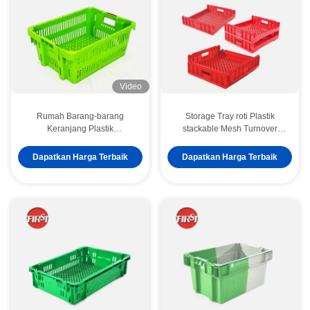
Video
Rumah Barang-barang
Storage Tray roti Plastik
Keranjang Plastik
stackable Mesh Turnover
Multipurpose untuk
Crates dengan logo
Menyimpan Buah dan
percetakan sutra
Dapatkan Harga Terbaik
Dapatkan Harga Terbaik
Sayuran secara Efisien