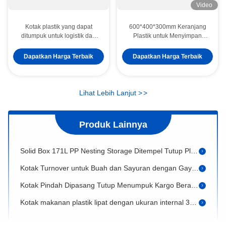
Video
Kotak plastik yang dapat
600*400*300mm Keranjang
ditumpuk untuk logistik dan
Plastik untuk Menyimpan
penyimpanan wadah plastik
Ruang dan Perputaran di
Gudang
Solid Box Warehouse Stacking PP Ditempel Tutup Nesting Plastik Crates untuk mudah perakitan
Dapatkan Harga Terbaik
Dapatkan Harga Terbaik
29L Volume Plastik Lapisan Storage Cage untuk mudah dan Veg Toko Buah Organisasi
Plastik Kotak penyimpanan buah Keranjang penyimpanan sayuran Lipat 600x400x52mm
Lihat Lebih Lanjut
>
>
Kastil Mal Perbelanjaan Lipat Kastil Lipat Plastik Disesuaikan untuk Pilihan Penanganan Barang
Produk Lainnya
Kastil Plastik Lipat Pilihan Ideal untuk Mengangkut Bagian dan Barang yang Efisien
Solid Box 171L PP Nesting Storage Ditempel Tutup Plastik Turnover Crates untuk Organisasi
Kotak Turnover untuk Buah dan Sayuran dengan Gaya Mesh Bahan PP
Kotak Pindah Dipasang Tutup Menumpuk Kargo Berat Kontainer Nesting Kesi 760x570x620mm Daur Ulang
Kotak makanan plastik lipat dengan ukuran internal 330*240*145mm dan warna yang disesuaikan
Produk Produksi Profesional Kotak Kandang Lipat dengan Ukuran Internal 460*460*390mm