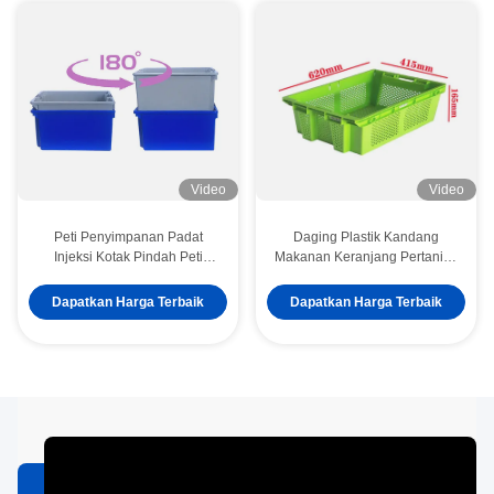
Video
Video
Peti Penyimpanan Padat
Daging Plastik Kandang
Injeksi Kotak Pindah Peti
Makanan Keranjang Pertanian
Plastik Bersarang Kontainer
Kothak Pindah yang Bisa
Gudang Stackable
Ditumpuk
Dapatkan Harga Terbaik
Dapatkan Harga Terbaik