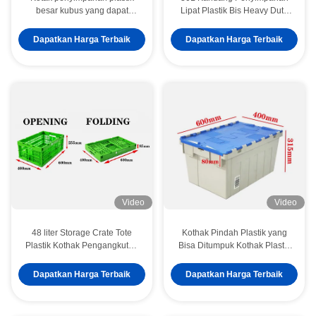
besar kubus yang dapat
Lipat Plastik Bis Heavy Duty
ditumpuk kotak bergerak lipat
Kandang Lipat Pindah Kotak
Ukuran 600x400mm
Penyimpanan
Dapatkan Harga Terbaik
Dapatkan Harga Terbaik
Video
Video
48 liter Storage Crate Tote
Kothak Pindah Plastik yang
Plastik Kothak Pengangkutan
Bisa Ditumpuk Kothak Plastik
yang dapat ditumpuk Kothak
PP Dengan Tutup
Sayuran yang dapat dilipat
Dapatkan Harga Terbaik
Dapatkan Harga Terbaik