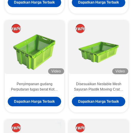
Berventilasi
Solusi Hemat Ruang Industri
Dapatkan Harga Terbaik
Dapatkan Harga Terbaik
Dapat Digunakan Kembali
Video
Video
Penyimpanan gudang
Disesuaikan Nestable Mesh
Perputaran tugas berat Kotak
Sayuran Plastik Moving Crates
apel untuk pengiriman dan
Storage Turnover Box untuk
penyimpanan yang ramah
Basket
Dapatkan Harga Terbaik
Dapatkan Harga Terbaik
lingkungan