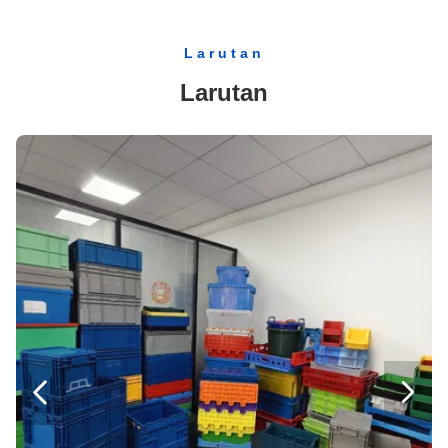
Solid Box Blue Storage Moving Flip Lid Plastik Crate Stack Nesting Crate 600*400*365mm
Mesh Plastik Kontainer Basket untuk Buah Sayuran Penyimpanan Tumpukan Turnover Box
Larutan
PP Supermarket Storage Plastic Stack Nesting Cage for Goods Solid Box Warehouse Storage 46L
Larutan
Kotak Pengiriman Plastik Lipat Mesh Untuk Sayuran Pertanian 600x400x220mm 40L
505*370*210mm Kotak Plastik untuk Menyimpan Sayuran dan Buah Desain tahan lama
kotak bergerak persegi panjang lipat tong sampah plastik lipat kotak bolong 600x400x255mm
46L Kotak Pindah Daur Ulang Kotak Tumpuk untuk kebutuhan penyimpanan gudang
Ukuran eksternal 500*500*415mm Keranjang plastik lipat tugas berat untuk penyimpanan logistik
508*338*100mm Ukuran Lipat Kotak Plastik untuk Transportasi Sayuran yang Nyaman
550*480*130mm Kotak plastik warna khusus untuk roti yang terbuat dari bahan PP tahan lama
Solid Box Warehouse Stacking PP Ditempel Tutup Nesting Plastik Crates untuk mudah perakitan
29L Volume Plastik Lapisan Storage Cage untuk mudah dan Veg Toko Buah Organisasi


Plastik Kotak penyimpanan buah Keranjang penyimpanan sayuran Lipat 600x400x52mm
Kastil Mal Perbelanjaan Lipat Kastil Lipat Plastik Disesuaikan untuk Pilihan Penanganan Barang