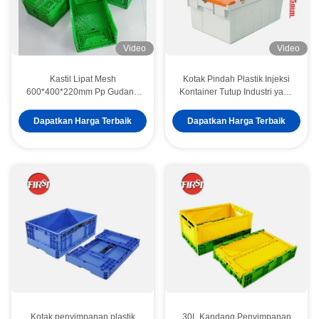
Video
Video
Kastil Lipat Mesh
Kotak Pindah Plastik Injeksi
600*400*220mm Pp Gudang
Kontainer Tutup Industri yang
Pertanian Kastil Pindah
Bisa Ditumpuk
Bertingkat Plastik
Dapatkan Harga Terbaik
Dapatkan Harga Terbaik
Kotak penyimpanan plastik
30L Kandang Penyimpanan