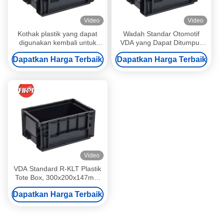
Video
Video
Kothak plastik yang dapat
Wadah Standar Otomotif
digunakan kembali untuk
VDA yang Dapat Ditumpuk
suku cadang mobil
PP Dapat Digunakan Kembali
Dapatkan Harga Terbaik
Dapatkan Harga Terbaik
300x200x147mm Ukuran
300×200×147mm Untuk
eksternal dapat ditumpuk
Logistik Otomotif dan Industri
Video
VDA Standard R-KLT Plastik
Tote Box, 300x200x147mm
Kontainer Logistik Otomotif
Dapatkan Harga Terbaik
Biru