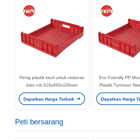
Piring plastik kecil untuk restoran
Eco Friendly PP Mo
toko roti 510x450x105mm
Plastik Turnover Nes
Distributor Ma
Dapatkan Harga Terbaik
Dapatkan Harga T
550x480x13
Peti bersarang