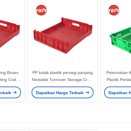
ving Boxes
PP kotak plastik persegi panjang
Peternakan K
ting Crate
Nestable Turnover Storage Crate
Plastik Per
kanan
Menyimpan ruang
Perputaran
erbaik
Dapatkan Harga Terbaik
Dapatkan H
0mm
510x450x105mm
ditumpuk T
P