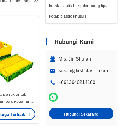
Lihat Lebih Lanjut >>
kotak plastik bergelombang lipat
kotak plastik khusus
Hubungi Kami
Mrs. Jin Shuran
susan@first-plastic.com
+8613646214180
t plastik untuk
an buah-buahan
ak lipat plastik
Hubungi Sekarang
arga Terbaik
338x245mm