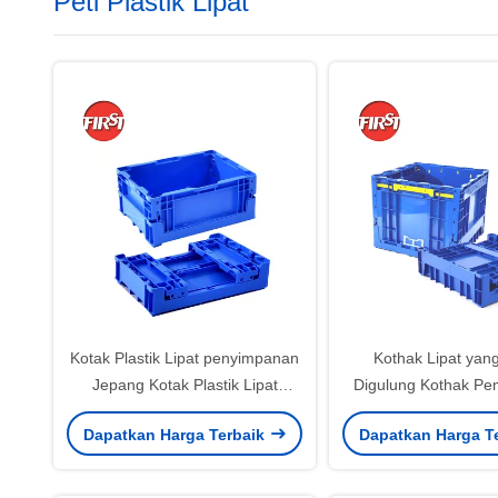
Peti Plastik Lipat
Kotak Plastik Lipat penyimpanan
Kothak Lipat yan
Jepang Kotak Plastik Lipat
Digulung Kothak P
Kemasan Industri
yang Bisa Ditumpu
Dapatkan Harga Terbaik
Dapatkan Harga T
Pindah Kontainer Tu