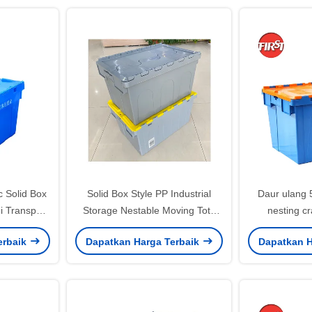
c Solid Box
Solid Box Style PP Industrial
Daur ulang
i Transport
Storage Nestable Moving Tote
nesting c
orage
Kastil Plastik dengan Tutup
ditumpuk un
erbaik
Dapatkan Harga Terbaik
Dapatkan H
FSDXC64365 