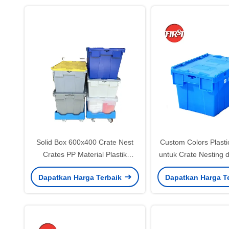
Solid Box 600x400 Crate Nest
Custom Colors Plasti
Crates PP Material Plastik
untuk Crate Nesting d
Gudang penyimpanan 66L Daur
Recyclable St
Dapatkan Harga Terbaik
Dapatkan Harga T
Ulang