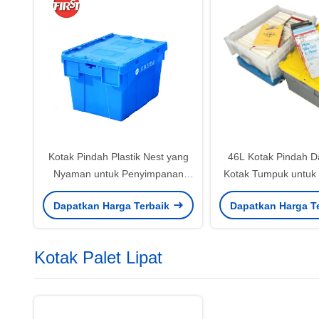
Kotak Pindah Plastik Nest yang
46L Kotak Pindah D
Nyaman untuk Penyimpanan
Kotak Tumpuk untuk
Gudang dan Solusi Transportasi
penyimpanan g
Dapatkan Harga Terbaik
Dapatkan Harga T
Kotak Palet Lipat