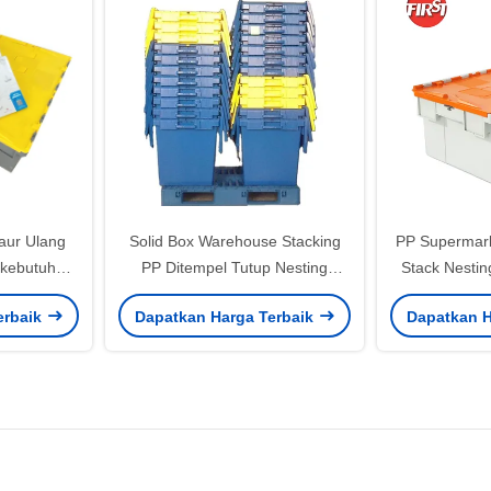
aur Ulang
Solid Box Warehouse Stacking
PP Supermark
 kebutuhan
PP Ditempel Tutup Nesting
Stack Nesti
udang
Plastik Crates untuk mudah
Solid Box W
erbaik
Dapatkan Harga Terbaik
Dapatkan H
perakitan