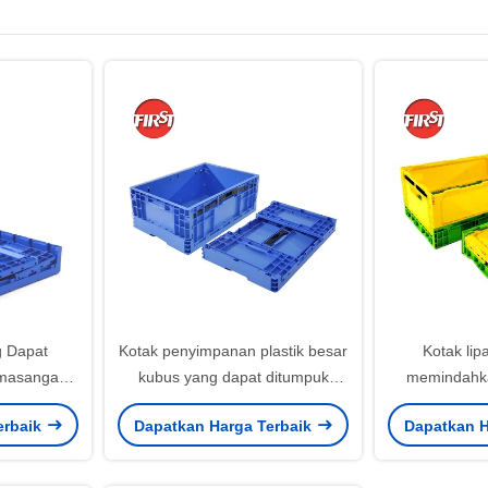
g Dapat
Kotak penyimpanan plastik besar
Kotak lipa
emasangan
kubus yang dapat ditumpuk
memindahk
k Kothak
kotak bergerak lipat Ukuran
Sayuran Kot
erbaik
Dapatkan Harga Terbaik
Dapatkan H
gas Berat
600x400mm
508x