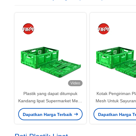
Video
Plastik yang dapat ditumpuk
Kotak Pengiriman Pla
Kandang lipat Supermarket Mesh
Mesh Untuk Sayuran
Buah-buahan Sayuran 40 liter
600x400x220m
Dapatkan Harga Terbaik
Dapatkan Harga T