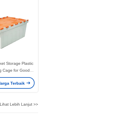
et Storage Plastic
ng Cage for Goods
arehouse Storage
arga Terbaik
46L
Lihat Lebih Lanjut >>