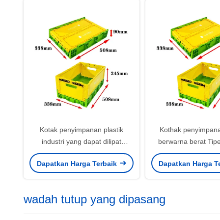
Kotak penyimpanan plastik
Kothak penyimpana
industri yang dapat dilipat
berwarna berat Tipe
dengan warna yang disesuaikan
Ukuran 508x338
Dapatkan Harga Terbaik
Dapatkan Harga T
dapat didaur ulang
wadah tutup yang dipasang