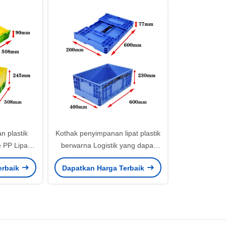
n plastik
Kothak penyimpanan lipat plastik
 PP Lipat
berwarna Logistik yang dapat
x100mm
ditumpuk 44L 32 liter
erbaik
Dapatkan Harga Terbaik