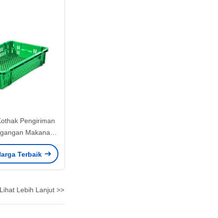
othak Pengiriman
dagangan Makanan
 PP yang dapat
arga Terbaik
umpukan Kothak
indah
Lihat Lebih Lanjut >>