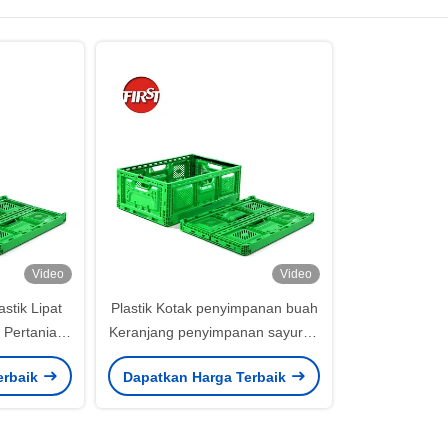
Video
Video
stik Lipat
Plastik Kotak penyimpanan buah
 Pertanian
Keranjang penyimpanan sayuran
m 40L
Lipat 600x400x52mm
erbaik
Dapatkan Harga Terbaik