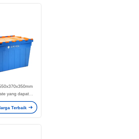
 550x370x350mm
rate yang dapat
tuk penyimpanan
arga Terbaik
yang disesuaikan