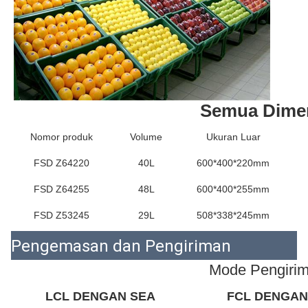
Semua Dime
Nomor produk
Volume
Ukuran Luar
FSD Z64220
40L
600*400*220mm
FSD Z64255
48L
600*400*255mm
FSD Z53245
29L
508*338*245mm
Pengemasan dan Pengiriman
Mode Pengiri
LCL DENGAN SEA
FCL DENGAN