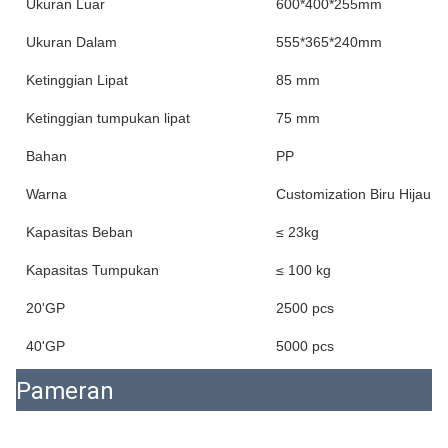
Ukuran Luar
600*400*255mm
Ukuran Dalam
555*365*240mm
Ketinggian Lipat
85 mm
Ketinggian tumpukan lipat
75 mm
Bahan
PP
Warna
Customization Biru Hijau
Kapasitas Beban
≤ 23kg
Kapasitas Tumpukan
≤ 100 kg
20'GP
2500 pcs
40'GP
5000 pcs
Pameran