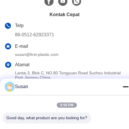
Kontak Cepat
Telp
86-0512-62923371
E-mail
susan@first-plastic.com
Alamat
Lantai 3, Blok C, NO.80 Tongyuan Road Suzhou Industrial
Park Jiangsu China
Susan
Kebijakan Privasi
|
Sitemap
Cina Kualitas Baik Peti Plastik yang Dapat Dilipat Pemasok. Hak
5:56 PM
cipta © 2024-2026 Suzhou Industrial PARK FIRST Plastics Co.,
Good day, what product are you looking for?
Ltd. Semua hak dilindungi.