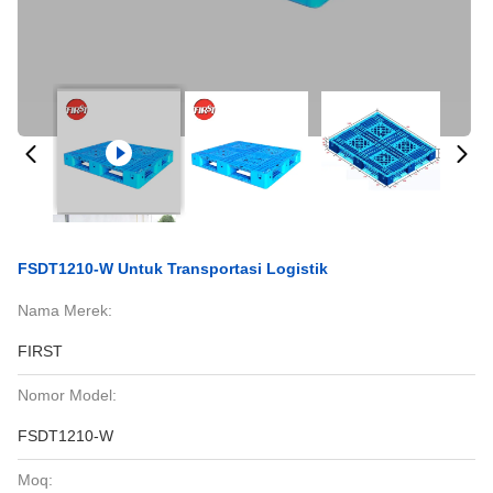
FSDT1210-W Untuk Transportasi Logistik
Nama Merek:
FIRST
Nomor Model:
FSDT1210-W
Moq: