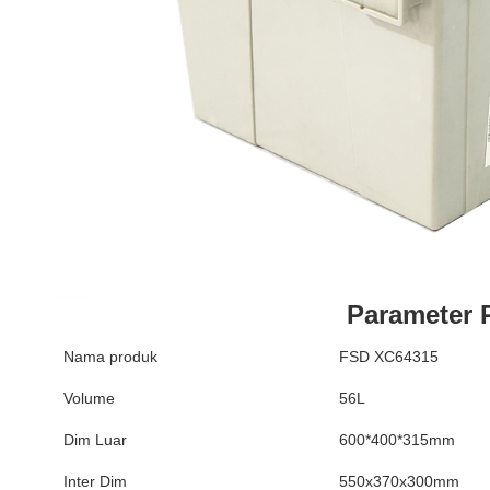
Parameter 
Nama produk
FSD XC64315
Volume
56L
Dim Luar
600*400*315mm
Inter Dim
550x370x300mm