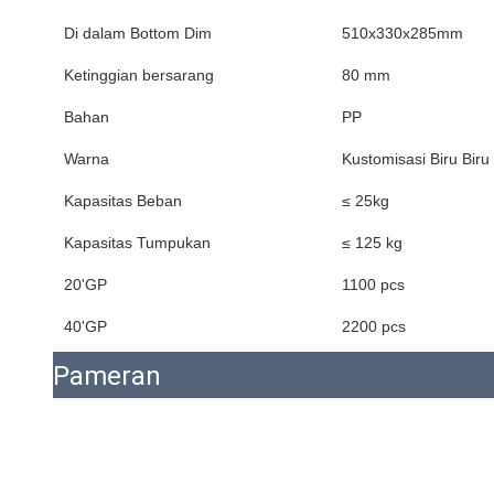
Di dalam Bottom Dim
510x330x285mm
Ketinggian bersarang
80 mm
Bahan
PP
Warna
Kustomisasi Biru Biru
Kapasitas Beban
≤ 25kg
Kapasitas Tumpukan
≤ 125 kg
20'GP
1100 pcs
40'GP
2200 pcs
Pameran