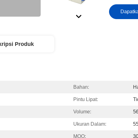
Dapatka
ripsi Produk
Bahan:
H
Pintu Lipat:
Ti
Volume:
5
Ukuran Dalam:
5
MOQ:
3