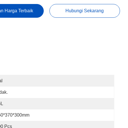
n Harga Terbaik
Hubungi Sekarang
al
dak.
6L
50*370*300mm
00 Pcs