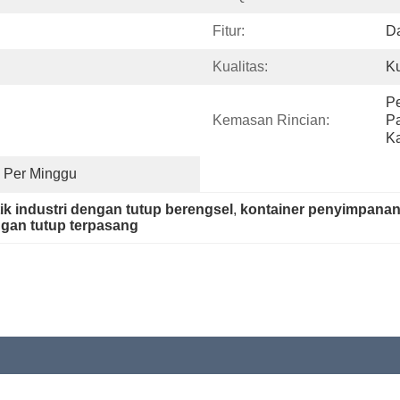
Fitur:
Da
Kualitas:
Ku
Pe
Kemasan Rincian:
Pa
Ka
 Per Minggu
k industri dengan tutup berengsel
, 
kontainer penyimpanan
engan tutup terpasang