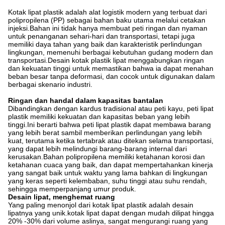
Kotak lipat plastik adalah alat logistik modern yang terbuat dari
polipropilena (PP) sebagai bahan baku utama melalui cetakan
injeksi.Bahan ini tidak hanya membuat peti ringan dan nyaman
untuk penanganan sehari-hari dan transportasi, tetapi juga
memiliki daya tahan yang baik dan karakteristik perlindungan
lingkungan, memenuhi berbagai kebutuhan gudang modern dan
transportasi.Desain kotak plastik lipat menggabungkan ringan
dan kekuatan tinggi untuk memastikan bahwa ia dapat menahan
beban besar tanpa deformasi, dan cocok untuk digunakan dalam
berbagai skenario industri.
Ringan dan handal dalam kapasitas bantalan
Dibandingkan dengan kardus tradisional atau peti kayu, peti lipat
plastik memiliki kekuatan dan kapasitas beban yang lebih
tinggi.Ini berarti bahwa peti lipat plastik dapat membawa barang
yang lebih berat sambil memberikan perlindungan yang lebih
kuat, terutama ketika tertabrak atau ditekan selama transportasi,
yang dapat lebih melindungi barang-barang internal dari
kerusakan.Bahan polipropilena memiliki ketahanan korosi dan
ketahanan cuaca yang baik, dan dapat mempertahankan kinerja
yang sangat baik untuk waktu yang lama bahkan di lingkungan
yang keras seperti kelembaban, suhu tinggi atau suhu rendah,
sehingga memperpanjang umur produk.
Desain lipat, menghemat ruang
Yang paling menonjol dari kotak lipat plastik adalah desain
lipatnya yang unik.kotak lipat dapat dengan mudah dilipat hingga
20% -30% dari volume aslinya, sangat mengurangi ruang yang