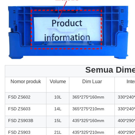
Semua Dime
Nomor produk
Volume
Dim Luar
Int
FSD ZS602
10L
365*275*160mm
330*24
FSD ZS603
14L
365*275*210mm
330*24
FSD ZS903B
15L
435*325*160mm
400*29
FSD ZS903
21L
435*325*210mm
400*29