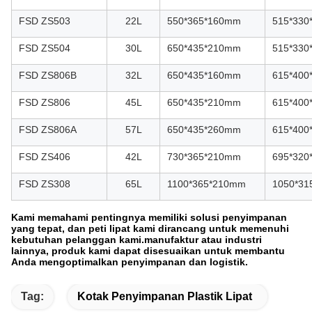
FSD ZS503
22L
550*365*160mm
515*33
FSD ZS504
30L
650*435*210mm
515*33
FSD ZS806B
32L
650*435*160mm
615*40
FSD ZS806
45L
650*435*210mm
615*40
FSD ZS806A
57L
650*435*260mm
615*40
FSD ZS406
42L
730*365*210mm
695*32
FSD ZS308
65L
1100*365*210mm
1050*31
Kami memahami pentingnya memiliki solusi penyimpanan
yang tepat, dan peti lipat kami dirancang untuk memenuhi
kebutuhan pelanggan kami.manufaktur atau industri
lainnya, produk kami dapat disesuaikan untuk membantu
Anda mengoptimalkan penyimpanan dan logistik.
Tag:
Kotak Penyimpanan Plastik Lipat