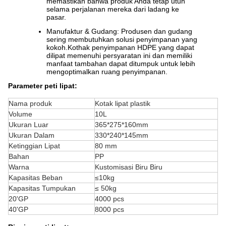
memastikan bahwa produk Anda tetap utuh
selama perjalanan mereka dari ladang ke
pasar.
Manufaktur & Gudang: Produsen dan gudang
sering membutuhkan solusi penyimpanan yang
kokoh.Kothak penyimpanan HDPE yang dapat
dilipat memenuhi persyaratan ini dan memiliki
manfaat tambahan dapat ditumpuk untuk lebih
mengoptimalkan ruang penyimpanan.
Parameter peti lipat:
Nama produk
Kotak lipat plastik
Volume
10L
Ukuran Luar
365*275*160mm
Ukuran Dalam
330*240*145mm
Ketinggian Lipat
80 mm
Bahan
PP
Warna
Kustomisasi Biru Biru
Kapasitas Beban
≤10kg
Kapasitas Tumpukan
≤ 50kg
20'GP
4000 pcs
40'GP
8000 pcs