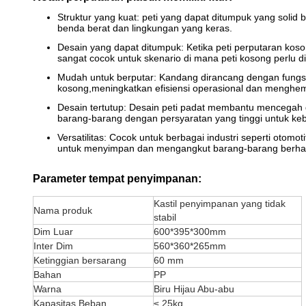
Struktur yang kuat: peti yang dapat ditumpuk yang solid
benda berat dan lingkungan yang keras.
Desain yang dapat ditumpuk: Ketika peti perputaran kos
sangat cocok untuk skenario di mana peti kosong perlu 
Mudah untuk berputar: Kandang dirancang dengan fungsi 
kosong,meningkatkan efisiensi operasional dan menghem
Desain tertutup: Desain peti padat membantu mencegah
barang-barang dengan persyaratan yang tinggi untuk keb
Versatilitas: Cocok untuk berbagai industri seperti otom
untuk menyimpan dan mengangkut barang-barang berhar
Parameter tempat penyimpanan:
Kastil penyimpanan yang tidak
Nama produk
stabil
Dim Luar
600*395*300mm
Inter Dim
560*360*265mm
Ketinggian bersarang
60 mm
Bahan
PP
Warna
Biru Hijau Abu-abu
Kapasitas Beban
≤ 25kg