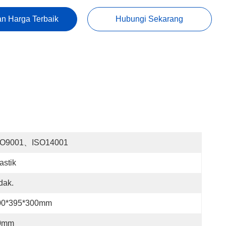
n Harga Terbaik
Hubungi Sekarang
SO9001、ISO14001
astik
dak.
00*395*300mm
0mm