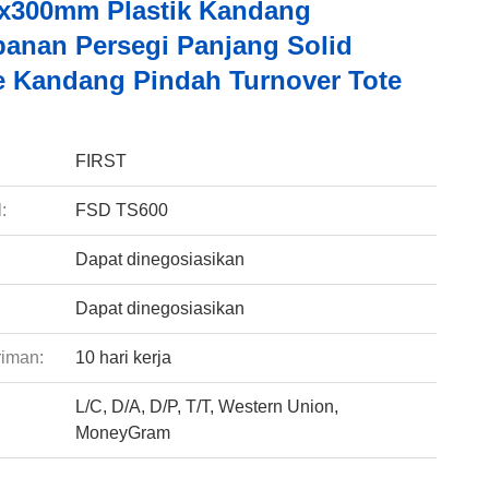
x300mm Plastik Kandang
anan Persegi Panjang Solid
e Kandang Pindah Turnover Tote
:
FIRST
:
FSD TS600
Dapat dinegosiasikan
Dapat dinegosiasikan
riman:
10 hari kerja
L/C, D/A, D/P, T/T, Western Union,
:
MoneyGram