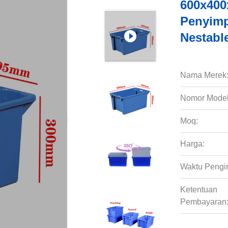
600x400
Penyimp
Nestabl
Nama Merek
Nomor Model
Moq:
Harga:
Waktu Pengi
Ketentuan
Pembayaran