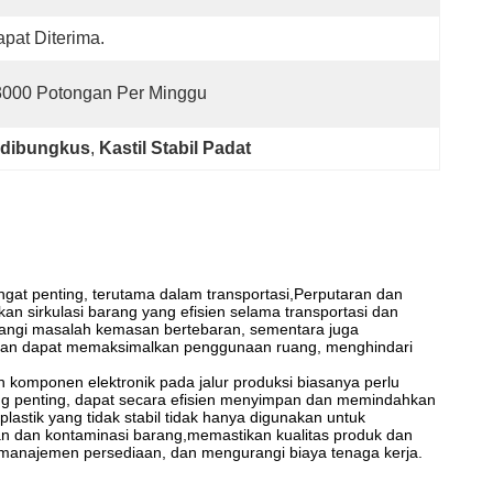
pat Diterima.
3000 Potongan Per Minggu
t dibungkus
, 
Kastil Stabil Padat
ngat penting, terutama dalam transportasi,Perputaran dan
an sirkulasi barang yang efisien selama transportasi dan
angi masalah kemasan bertebaran, sementara juga
, dan dapat memaksimalkan penggunaan ruang, menghindari
dan komponen elektronik pada jalur produksi biasanya perlu
l yang penting, dapat secara efisien menyimpan dan memindahkan
lastik yang tidak stabil tidak hanya digunakan untuk
an dan kontaminasi barang,memastikan kualitas produk dan
 manajemen persediaan, dan mengurangi biaya tenaga kerja.