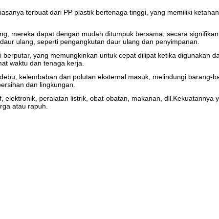
 biasanya terbuat dari PP plastik bertenaga tinggi, yang memiliki ket
ong, mereka dapat dengan mudah ditumpuk bersama, secara signifikan 
didaur ulang, seperti pengangkutan daur ulang dan penyimpanan.
berputar, yang memungkinkan untuk cepat dilipat ketika digunakan da
at waktu dan tenaga kerja.
 debu, kelembaban dan polutan eksternal masuk, melindungi barang-
ersihan dan lingkungan.
otif, elektronik, peralatan listrik, obat-obatan, makanan, dll.Kekuat
ga atau rapuh.