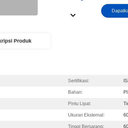
Dapatka
ripsi Produk
Sertifikasi:
I
Bahan:
Pl
Pintu Lipat:
Ti
Ukuran Eksternal:
6
Tinggi Bersarang:
6