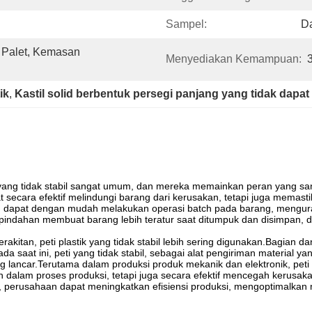
Sampel:
Da
Palet, Kemasan 
Menyediakan Kemampuan:
ik
, 
Kastil solid berbentuk persegi panjang yang tidak dapa
k yang tidak stabil sangat umum, dan mereka memainkan peran yang sa
 secara efektif melindungi barang dari kerusakan, tetapi juga memastik
g dapat dengan mudah melakukan operasi batch pada barang, mengur
rpindahan membuat barang lebih teratur saat ditumpuk dan disimpan
rakitan, peti plastik yang tidak stabil lebih sering digunakan.Bagian 
ada saat ini, peti yang tidak stabil, sebagai alat pengiriman materia
 lancar.Terutama dalam produksi produk mekanik dan elektronik, peti p
dalam proses produksi, tetapi juga secara efektif mencegah kerusak
, perusahaan dapat meningkatkan efisiensi produksi, mengoptimalkan