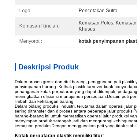
Logo:
Pencetakan Sutra
Kemasan Polos, Kemasan 
Kemasan Rincian:
Khusus
Menyoroti:
kotak penyimpanan plast
Deskripsi Produk
Dalam proses grosir dan ritel barang, penggunaan peti plasti
penyimpanan barang. Kothak plastik turnover tidak hanya dapat
penanganan.kotak perputaran yang dapat ditumpuk, pedagan
meningkatkan efisiensi manajemen persediaan.Desain peti pe
limbah dan kehilangan barang.
Dalam bidang produksi industri, terutama dalam operasi jalur pe
sering ditransfer dan diproses antara beberapa jalur produksiP
barang-barang ini untuk memastikan operasi jalur produksi yang
menyimpan produk setengah jadi dan mengurangi kebingungan 
kemajuan produksiDengan menggunakan peti yang tidak stabil
Kotak perputaran plastik memiliki fitur: