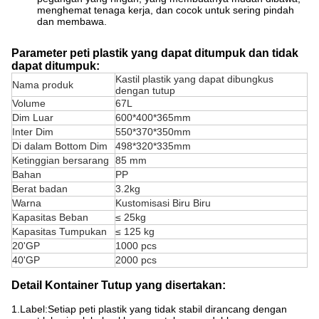
menghemat tenaga kerja, dan cocok untuk sering pindah
dan membawa.
Parameter peti plastik yang dapat ditumpuk dan tidak
dapat ditumpuk:
Kastil plastik yang dapat dibungkus
Nama produk
dengan tutup
Volume
67L
Dim Luar
600*400*365mm
Inter Dim
550*370*350mm
Di dalam Bottom Dim
498*320*335mm
Ketinggian bersarang
85 mm
Bahan
PP
Berat badan
3.2kg
Warna
Kustomisasi Biru Biru
Kapasitas Beban
≤ 25kg
Kapasitas Tumpukan
≤ 125 kg
20'GP
1000 pcs
40'GP
2000 pcs
Detail Kontainer Tutup yang disertakan:
1.Label:Setiap peti plastik yang tidak stabil dirancang dengan