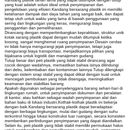
Kandang plastik tahan lama yang dapat ditumpuk dengan tutup
yang kuat adalah solusi ideal untuk penyimpanan dan
pengelolaan yang efisien.Kandang bersarang plastik ini memiliki
ketahanan dampak dan daya tahan yang sangat baik, dan dapat
tetap utuh untuk waktu yang lama di bawah penggunaan yang
sering dan lingkungan yang keras, mengurangi biaya
penggantian dan pemeliharaan.
Dirancang dengan mempertimbangkan kepraktisan, struktur unik
kotak sarang plastik dapat dengan mudah ditumpuk ketika
kosong, sangat menghemat ruang penyimpanan.Desain cerdas
ini tidak hanya mengurangi jejak penyimpanan, tetapi juga
mengurangi biaya transportasi, menjadikannya pilihan yang
bijaksana untuk logistik dan manajemen gudang.
Tutup besar dari peti plastik yang tidak stabil dirancang agar
cocok dengan wadahnya, memastikan bahwa isinya dilindungi
dari debu, kelembaban dan kontaminan lainnya.Tutup dilengkapi
dengan sistem snap stabil yang dapat diikat dengan kuat untuk
mencegah pembukaan yang tidak disengaja, meningkatkan
keamanan dan stabilitas barang.
Apakah digunakan sebagai penyelenggara barang sehari-hari di
lingkungan rumah, untuk penyimpanan dokumen dan peralatan
di kantor, atau bahkan sebagai wadah penyimpanan alat dan
bahan baku di lokasi industri,Kothak-kothak plastik ini bekerja
dengan baik.Kandang bersarang plastik dapat beradaptasi
dengan berbagai lingkungan, mulai dari gudang dengan suhu
terkontrol hingga lokasi konstruksi luar ruangan, secara konsisten
memberikan perlindungan penyimpanan yang dapat diandalkan.
Selain itu, peti plastik yang tidak stabil memiliki permukaan halus