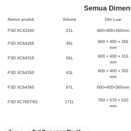
Semua Dimen
Nomor produk
Volume
Dim Luar
FSD XC43260
21L
400×300×260mm
600 × 400 × 265
FSD XC64265
45L
mm
600 × 400 × 315
FSD XC64315
56L
mm
600 × 400 × 350
FSD XC64350
63L
mm
FSD XC64365
67L
600×400×365mm
760 × 570 × 620
FSD XC7657/62
171L
mm