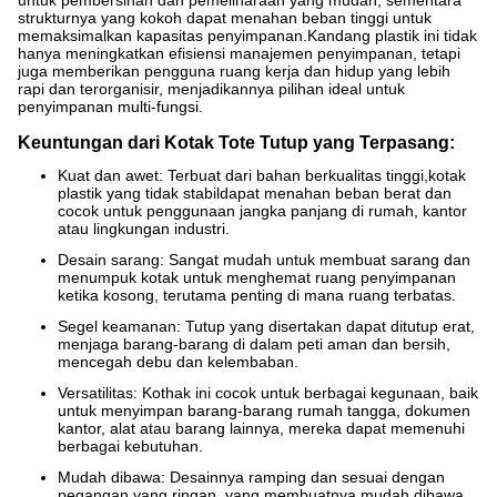
untuk pembersihan dan pemeliharaan yang mudah, sementara
strukturnya yang kokoh dapat menahan beban tinggi untuk
memaksimalkan kapasitas penyimpanan.Kandang plastik ini tidak
hanya meningkatkan efisiensi manajemen penyimpanan, tetapi
juga memberikan pengguna ruang kerja dan hidup yang lebih
rapi dan terorganisir, menjadikannya pilihan ideal untuk
penyimpanan multi-fungsi.
Keuntungan dari Kotak Tote Tutup yang Terpasang:
Kuat dan awet: Terbuat dari bahan berkualitas tinggi,
kotak
plastik yang tidak stabil
dapat menahan beban berat dan
cocok untuk penggunaan jangka panjang di rumah, kantor
atau lingkungan industri.
Desain sarang: Sangat mudah untuk membuat sarang dan
menumpuk kotak untuk menghemat ruang penyimpanan
ketika kosong, terutama penting di mana ruang terbatas.
Segel keamanan: Tutup yang disertakan dapat ditutup erat,
menjaga barang-barang di dalam peti aman dan bersih,
mencegah debu dan kelembaban.
Versatilitas: Kothak ini cocok untuk berbagai kegunaan, baik
untuk menyimpan barang-barang rumah tangga, dokumen
kantor, alat atau barang lainnya, mereka dapat memenuhi
berbagai kebutuhan.
Mudah dibawa: Desainnya ramping dan sesuai dengan
pegangan yang ringan, yang membuatnya mudah dibawa,