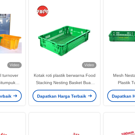
Video
Video
l turnover
Kotak roti plastik berwarna Food
Mesh Nesta
 ditumpuk
Stacking Nesting Basket Buah
Plastik 
rak
654x452x143mm
penyimpan
erbaik
Dapatkan Harga Terbaik
Dapatkan H
ditumpu