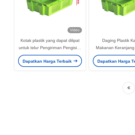
Video
Kotak plastik yang dapat dilipat
Daging Plastik 
untuk telur Pengiriman Pengisian
Makanan Keranjang 
Sarang Supermarket Pertanian
Kothak Pindah ya
Dapatkan Harga Terbaik
Dapatkan Harga T
Ditumpuk