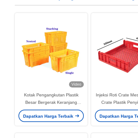
Video
Kotak Pengangkutan Plastik
Injeksi Roti Crate Me
Besar Bergerak Keranjang
Crate Plastik Pen
Sayuran Keranjang Telur Plastik
Pindah Kontainer S
Dapatkan Harga Terbaik
Dapatkan Harga T
NO Lipat