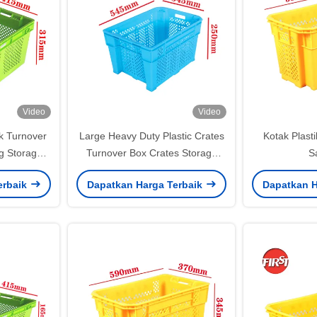
Video
Video
k Turnover
Large Heavy Duty Plastic Crates
Kotak Plast
g Storage
Turnover Box Crates Storage
S
stik Bin
Instable Stackable Storage
erbaik
Dapatkan Harga Terbaik
Dapatkan H