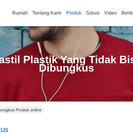
Rumah
Tentang Kami
Produk
Solusi
Video
Berit
astil Plastik Yang Tidak Bi
Dibungkus
ibungkus Produk online
kus