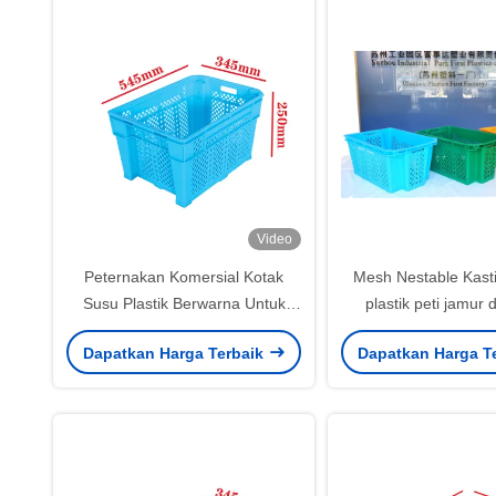
Video
Peternakan Komersial Kotak
Mesh Nestable Kasti
Susu Plastik Berwarna Untuk
plastik peti jamur
Pengiriman Sayuran
tempat berge
Dapatkan Harga Terbaik
Dapatkan Harga T
545x345x250mm