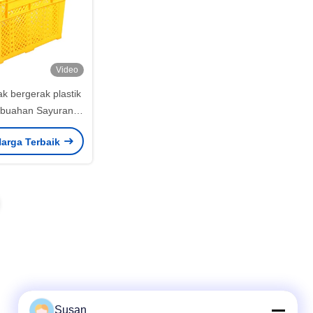
Video
ak bergerak plastik
-buahan Sayuran
nal 590x410x330mm
arga Terbaik
Susan