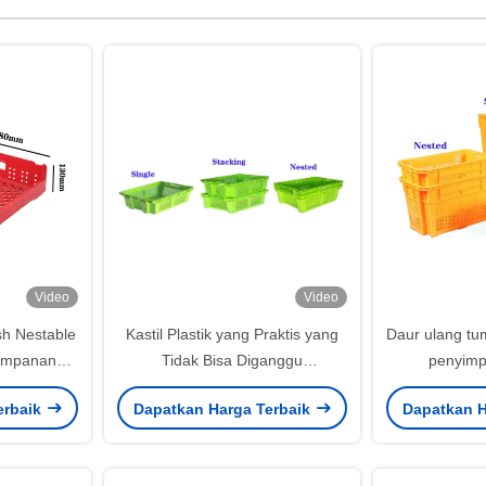
Video
Video
sh Nestable
Kastil Plastik yang Praktis yang
Daur ulang t
yimpanan
Tidak Bisa Diganggu
penyimp
tackable
Pemasangan Dan Transportasi
penyimpana
erbaik
Dapatkan Harga Terbaik
Dapatkan H
Kotak Pindah Turnover yang Bisa
buahan Sayur
Ditumpuk