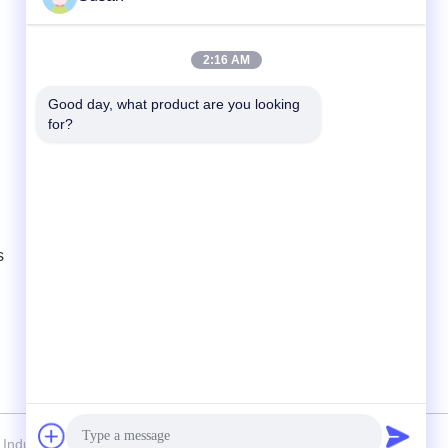
Kontak Cepat
2:16 AM
Telp
Good day, what product are you looking 
for?
86-0512-62923371
E-mail
susan@first-plastic.com
Alamat
Lantai 3, Blok C, NO.80 Tongyuan Road
s
Suzhou Industrial Park Jiangsu China
Industrial PARK FIRST Plastics Co., Ltd. Semua hak dilindungi.