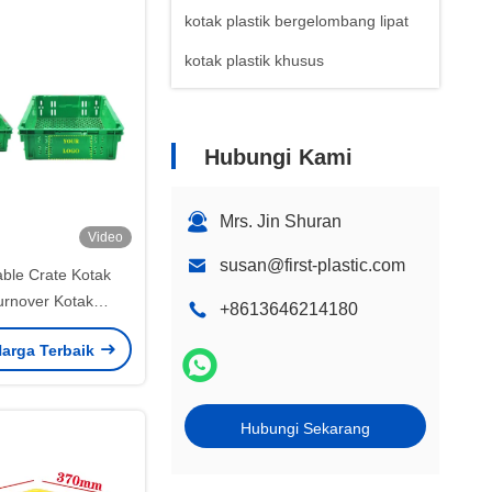
kotak plastik bergelombang lipat
kotak plastik khusus
Hubungi Kami
Mrs. Jin Shuran
Video
susan@first-plastic.com
ble Crate Kotak
Turnover Kotak
+8613646214180
an yang dapat
arga Terbaik
k Kotak buah
Hubungi Sekarang