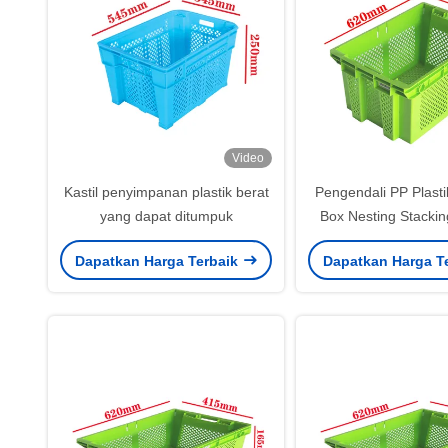
Video
Kastil penyimpanan plastik berat
Pengendali PP Plasti
yang dapat ditumpuk
Box Nesting Stackin
Nesting Crates Pla
Dapatkan Harga Terbaik
Dapatkan Harga T