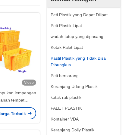
Peti Plastik yang Dapat Dilipat
Peti Plastik Lipat
wadah tutup yang dipasang
Kotak Palet Lipat
Kastil Plastik yang Tidak Bisa
Dibungkus
Peti bersarang
Video
Keranjang Udang Plastik
umpukan lempengan
kotak rak plastik
anan tempat
n makanan Buah-
PALET PLASTIK
arga Terbaik
an Industri berat
Kontainer VDA
Keranjang Dolly Plastik